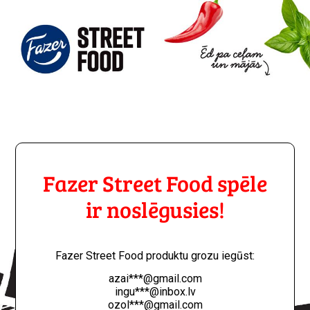
Fazer Street Food spēle
ir noslēgusies!
Fazer Street Food produktu grozu iegūst:
azai***@gmail.com
ingu***@inbox.lv
ozol***@gmail.com